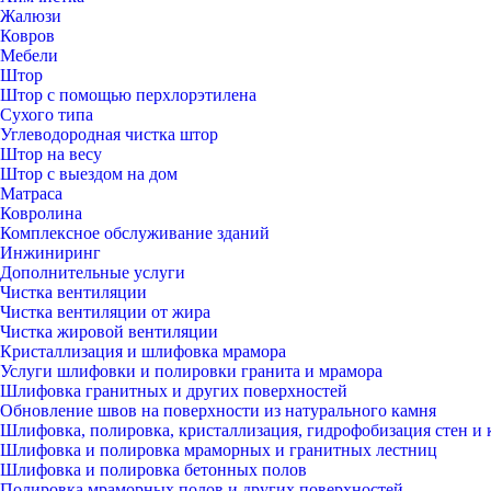
Жалюзи
Ковров
Мебели
Штор
Штор с помощью перхлорэтилена
Сухого типа
Углеводородная чистка штор
Штор на весу
Штор с выездом на дом
Матраса
Ковролина
Комплексное обслуживание зданий
Инжиниринг
Дополнительные услуги
Чистка вентиляции
Чистка вентиляции от жира
Чистка жировой вентиляции
Кристаллизация и шлифовка мрамора
Услуги шлифовки и полировки гранита и мрамора
Шлифовка гранитных и других поверхностей
Обновление швов на поверхности из натурального камня
Шлифовка, полировка, кристаллизация, гидрофобизация стен и 
Шлифовка и полировка мраморных и гранитных лестниц
Шлифовка и полировка бетонных полов
Полировка мраморных полов и других поверхностей