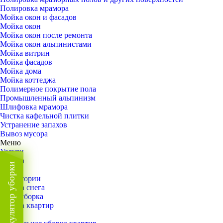
Полировка мрамора
Мойка окон и фасадов
Мойка окон
Мойка окон после ремонта
Мойка окон альпинистами
Мойка витрин
Мойка фасадов
Мойка дома
Мойка коттеджа
Полимерное покрытие пола
Промышленный альпинизм
Шлифовка мрамора
Чистка кафельной плитки
Устранение запахов
Вывоз мусора
Меню
Услуги
Уборка
Калькулятор уборки
Назад
Территории
Уборка снега
ВИП-уборка
Уборка квартир
Назад