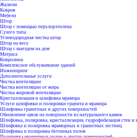
Жалюзи
Ковров
Мебели
Штор
Штор с помощью перхлорэтилена
Сухого типа
Углеводородная чистка штор
Штор на весу
Штор с выездом на дом
Матраса
Ковролина
Комплексное обслуживание зданий
Инжиниринг
Дополнительные услуги
Чистка вентиляции
Чистка вентиляции от жира
Чистка жировой вентиляции
Кристаллизация и шлифовка мрамора
Услуги шлифовки и полировки гранита и мрамора
Шлифовка гранитных и других поверхностей
Обновление швов на поверхности из натурального камня
Шлифовка, полировка, кристаллизация, гидрофобизация стен и 
Шлифовка и полировка мраморных и гранитных лестниц
Шлифовка и полировка бетонных полов
Полировка мраморных полов и других поверхностей