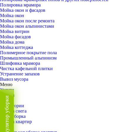
Полировка мрамора
Мойка окон и фасадов
Мойка окон
Мойка окон после ремонта
Мойка окон альпинистами
Мойка витрин
Мойка фасадов
Мойка дома
Мойка коттеджа
Полимерное покрытие пола
Промышленный альпинизм
Шлифовка мрамора
Чистка кафельной плитки
Устранение запахов
Вывоз мусора
Меню
Услуги
Уборка
Калькулятор уборки
Назад
Территории
Уборка снега
ВИП-уборка
Уборка квартир
Назад